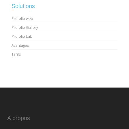
Solutions
Profolio web
Profolio Gallery
Profolio Lab
Avantages
Tarifs
A propos