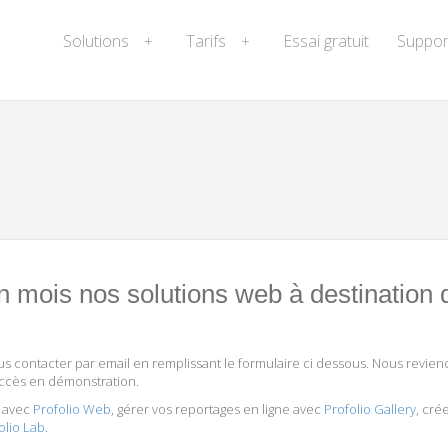
Solutions
Tarifs
Essai gratuit
Suppor
+
+
n mois nos solutions web à destination 
us contacter par email en remplissant le formulaire ci dessous. Nous revie
 accès en démonstration.
t avec
Profolio Web
, gérer vos reportages en ligne avec
Profolio Gallery
, cré
olio Lab
.